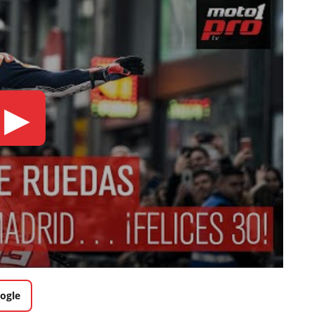
▶
ogle