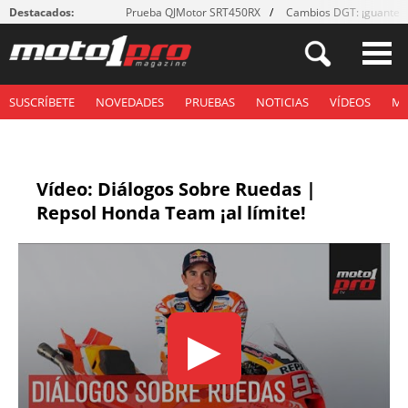
Destacados:
Prueba QJMotor SRT450RX
Cambios DGT: ¡guantes
SUSCRÍBETE
NOVEDADES
PRUEBAS
NOTICIAS
VÍDEOS
M
Vídeo: Diálogos Sobre Ruedas |
Repsol Honda Team ¡al límite!
▶