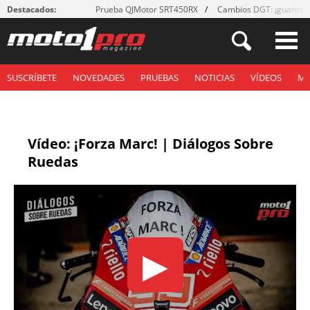
Destacados:
Prueba QJMotor SRT450RX
Cambios DGT: ¡guantes
SUSCRÍBETE
NOVEDADES
PRUEBAS
NOTICIAS
VÍDEOS
M
Vídeo: ¡Forza Marc! | Diálogos Sobre
Ruedas
▶