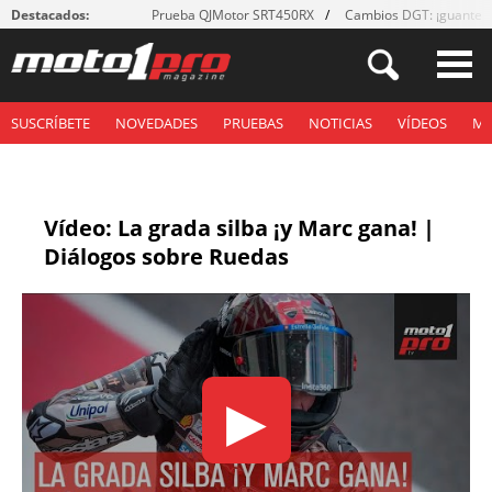
Destacados:
Prueba QJMotor SRT450RX
Cambios DGT: ¡guantes
SUSCRÍBETE
NOVEDADES
PRUEBAS
NOTICIAS
VÍDEOS
M
Vídeo: La grada silba ¡y Marc gana! |
Diálogos sobre Ruedas
▶