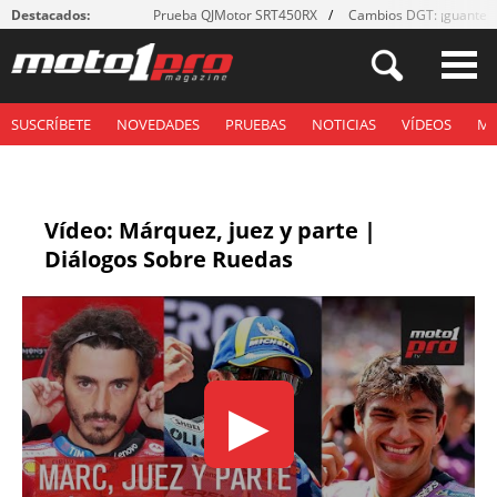
Destacados:
Prueba QJMotor SRT450RX
Cambios DGT: ¡guantes
SUSCRÍBETE
NOVEDADES
PRUEBAS
NOTICIAS
VÍDEOS
M
Vídeo: Márquez, juez y parte |
Diálogos Sobre Ruedas
▶