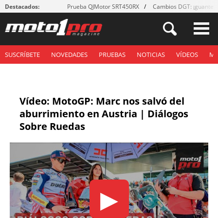
Destacados:
Prueba QJMotor SRT450RX
Cambios DGT: ¡guantes
SUSCRÍBETE
NOVEDADES
PRUEBAS
NOTICIAS
VÍDEOS
M
Vídeo: MotoGP: Marc nos salvó del
aburrimiento en Austria | Diálogos
Sobre Ruedas
▶