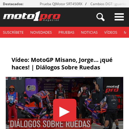
Destacados:
Prueba QJMotor SRT450RX
Cambios DGT: ¡guantes
SUSCRÍBETE
NOVEDADES
PRUEBAS
NOTICIAS
VÍDEOS
M
Vídeo: MotoGP Misano, Jorge… ¡qué
haces! | Diálogos Sobre Ruedas
▶