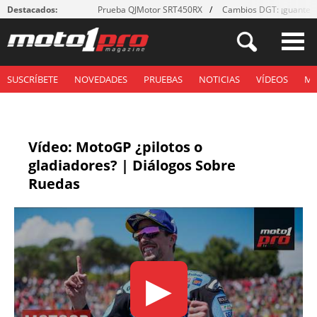
Destacados:
Prueba QJMotor SRT450RX
Cambios DGT: ¡guantes
SUSCRÍBETE
NOVEDADES
PRUEBAS
NOTICIAS
VÍDEOS
M
Vídeo: MotoGP ¿pilotos o
gladiadores? | Diálogos Sobre
Ruedas
▶