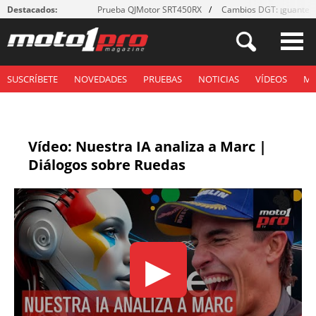
Destacados:
Prueba QJMotor SRT450RX
Cambios DGT: ¡guantes
SUSCRÍBETE
NOVEDADES
PRUEBAS
NOTICIAS
VÍDEOS
M
Vídeo: Nuestra IA analiza a Marc |
Diálogos sobre Ruedas
▶