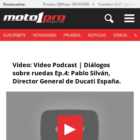
Destacados:
Prueba QJMotor SRT450RX
Cambios DGT: ¡guantes
SUSCRÍBETE
NOVEDADES
PRUEBAS
NOTICIAS
VÍDEOS
M
Vídeo: Vídeo Podcast | Diálogos
sobre ruedas Ep.4: Pablo Silván,
Director General de Ducati España.
▶