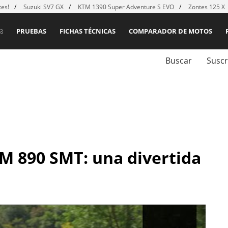
es!
Suzuki SV7 GX
KTM 1390 Super Adventure S EVO
Zontes 125 X
PRUEBAS
FICHAS TÉCNICAS
COMPARADOR DE MOTOS
Buscar
Suscr
M 890 SMT: una divertida