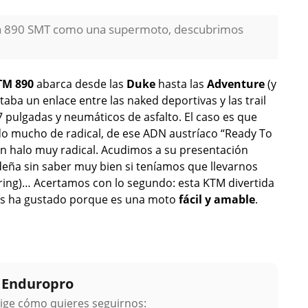
la 890 SMT como una supermoto, descubrimos
TM 890
abarca desde las
Duke
hasta las
Adventure
(y
aba un enlace entre las naked deportivas y las trail
 pulgadas y neumáticos de asfalto. El caso es que
do mucho de radical, de ese ADN austríaco “Ready To
un halo muy radical. Acudimos a su presentación
erdeña sin saber muy bien si teníamos que llevarnos
uring)… Acertamos con lo segundo: esta KTM divertida
 nos ha gustado porque es una moto
fácil y amable
.
y Enduropro
lige cómo quieres seguirnos: