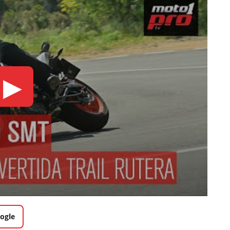
▶
ogle