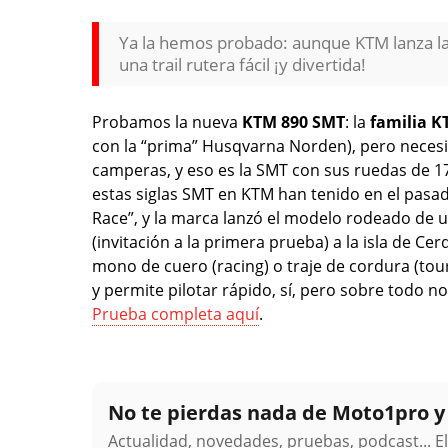
Ya la hemos probado: aunque KTM lanza 
una trail rutera fácil ¡y divertida!
Probamos la nueva
KTM 890 SMT
: la
familia K
con la “prima” Husqvarna Norden), pero necesit
camperas, y eso es la SMT con sus ruedas de 17
estas siglas SMT en KTM han tenido en el pasa
Race”, y la marca lanzó el modelo rodeado de 
(invitación a la primera prueba) a la isla de C
mono de cuero (racing) o traje de cordura (to
y permite pilotar rápido, sí, pero sobre todo
Prueba completa aquí
.
No te pierdas nada de Moto1pro 
Actualidad, novedades, pruebas, podcast... E