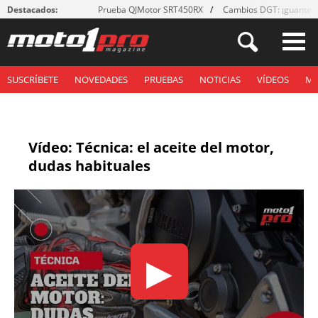
Destacados:
Prueba QJMotor SRT450RX
Cambios DGT: ¡guantes
SUSCRÍBETE
NOVEDADES
PRUEBAS
NOTICIAS
VÍDEOS
M
Vídeo: Técnica: el aceite del motor,
dudas habituales
▶