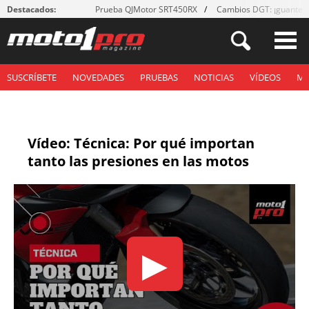
Destacados:
Prueba QJMotor SRT450RX
Cambios DGT: ¡guantes
SUSCRÍBETE
NOVEDADES
PRUEBAS
NOTICIAS
VÍDEOS
M
Vídeo: Técnica: Por qué importan
tanto las presiones en las motos
▶