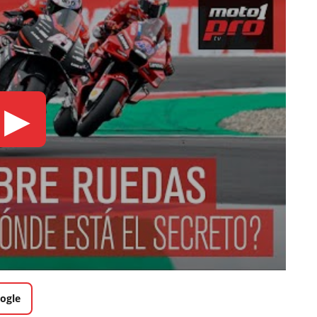
▶
ogle