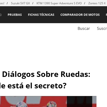
es!
Suzuki SV7 GX
KTM 1390 Super Adventure S EVO
Zontes 125 X
PRUEBAS
FICHAS TÉCNICAS
COMPARADOR DE MOTOS
Buscar
Suscr
| Diálogos Sobre Ruedas:
e está el secreto?