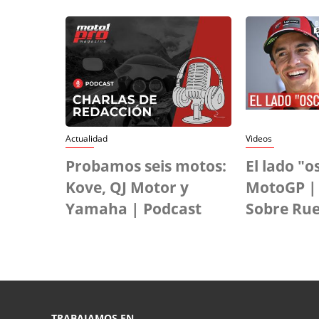
Actualidad
Videos
Probamos seis motos:
El lado "o
Kove, QJ Motor y
MotoGP |
Yamaha | Podcast
Sobre Ru
TRABAJAMOS EN