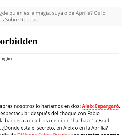
¿de quién es la magia, suya o de Aprilia? Os lo
os Sobre Ruedas
labras nosotros lo haríamos en dos:
Aleix Espargaró
.
a espectacular después del choque con Fabio
la bandera a cuadros metió un “hachazo” a Brad
 ¿Dónde está el secreto, en Aleix o en la Aprilia?
odio de
Diálogos Sobre Ruedas
con
nuestro experto