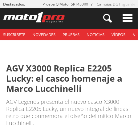
Destacados:
Prueba QJMotor SRT450RX
Cambios DGT: ¡guantes
SUSCRÍBETE
NOVEDADES
PRUEBAS
NOTICIAS
VÍDEOS
M
AGV X3000 Replica E2205
Lucky: el casco homenaje a
Marco Lucchinelli
AGV Legends presenta el nuevo casco X3000
Replica E2205 Lucky, un nuevo integral de líneas
retro que conmemora el diseño del mítico Marco
Lucchinelli.