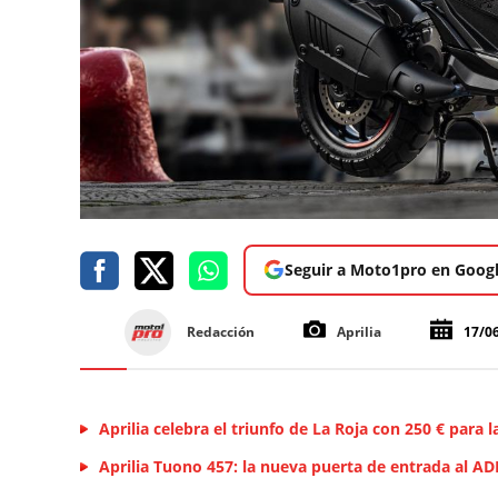
Seguir a Moto1pro en Goog
Redacción
Aprilia
17/0
Aprilia celebra el triunfo de La Roja con 250 € para 
Aprilia Tuono 457: la nueva puerta de entrada al A