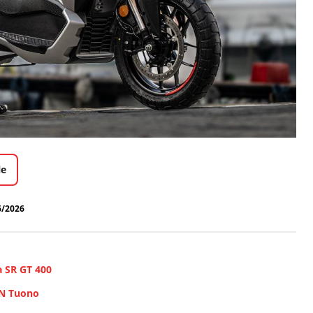
le
6/2026
la SR GT 400
DN Tuono