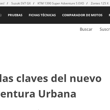
es!
Suzuki SV7 GX
KTM 1390 Super Adventure S EVO
Zontes 125 X
PRUEBAS
FICHAS TÉCNICAS
COMPARADOR DE MOTOS
Buscar
Suscr
 las claves del nuevo
Aventura Urbana