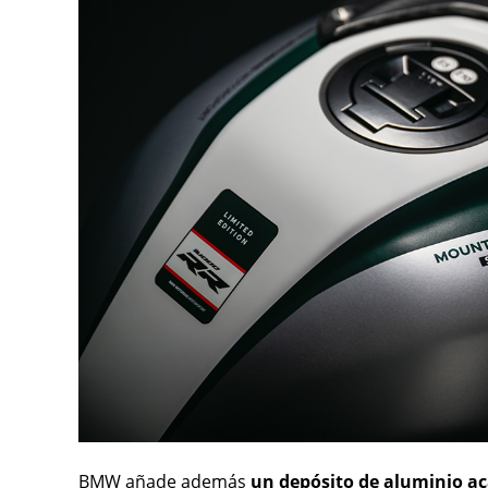
BMW añade además
un depósito de aluminio ac