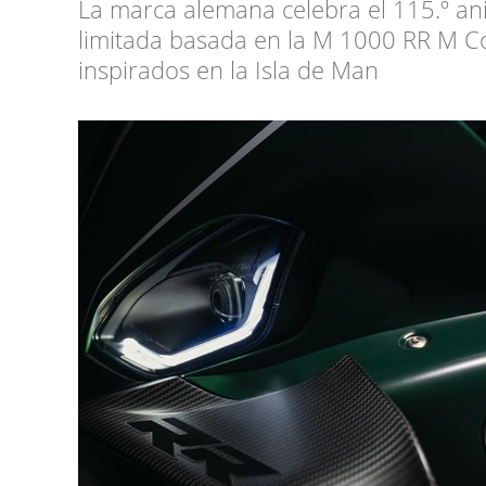
La marca alemana celebra el 115.º ani
limitada basada en la M 1000 RR M Co
inspirados en la Isla de Man