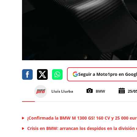
Seguir a Moto1pro en Goog
Lluís Llurba
BMW
25/0
¡Confirmada la BMW M 1300 GS! 160 CV y 25 000 eu
Crisis en BMW: arrancan los despidos en la división