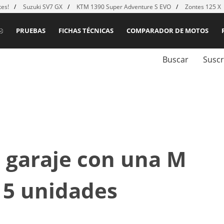
es!
Suzuki SV7 GX
KTM 1390 Super Adventure S EVO
Zontes 125 X
PRUEBAS
FICHAS TÉCNICAS
COMPARADOR DE MOTOS
Buscar
Suscr
l garaje con una M
15 unidades