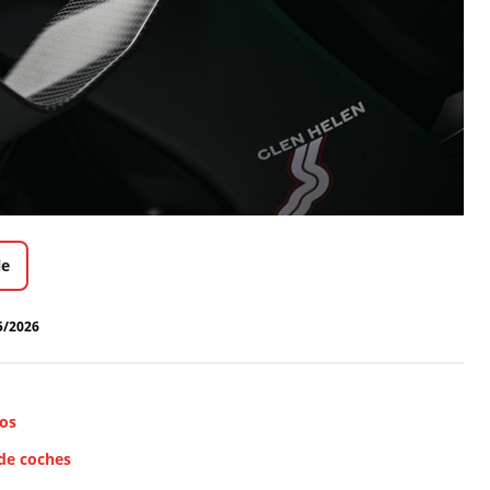
le
5/2026
ros
 de coches