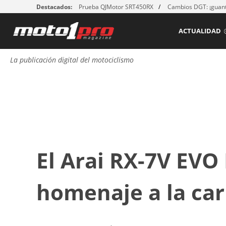
Destacados:
Prueba QJMotor SRT450RX
Cambios DGT: ¡guant
ACTUALIDAD
La publicación digital del motociclismo
El Arai RX-7V EVO
homenaje a la car