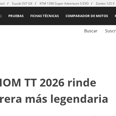
es!
Suzuki SV7 GX
KTM 1390 Super Adventure S EVO
Zontes 125 X
PRUEBAS
FICHAS TÉCNICAS
COMPARADOR DE MOTOS
Buscar
Suscr
 IOM TT 2026 rinde
rera más legendaria