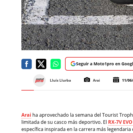
Seguir a Moto1pro en Goog
Lluís Llurba
Arai
11/06
Arai
ha aprovechado la semana del Tourist Trophy
limitada de su casco más deportivo. El
RX-7V EVO 
específica inspirada en la carrera más legendaria