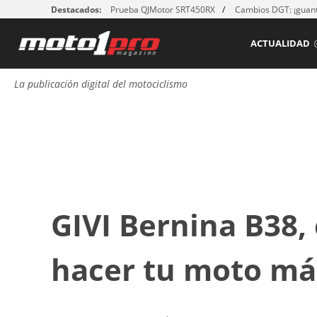
Destacados:
Prueba QJMotor SRT450RX
Cambios DGT: ¡guant
ACTUALIDAD
La publicación digital del motociclismo
GIVI Bernina B38,
hacer tu moto má