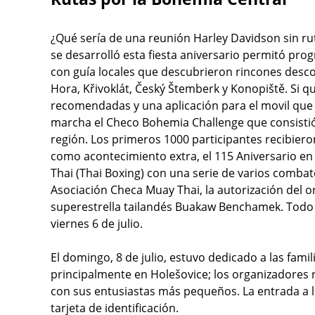
¿Qué sería de una reunión Harley Davidson sin r
se desarrolló esta fiesta aniversario permitó pr
con guía locales que descubrieron rincones desco
Hora, Křivoklát, Český Štemberk y Konopiště. Si qu
recomendadas y una aplicación para el movil que t
marcha el Checo Bohemia Challenge que consistió 
región. Los primeros 1000 participantes recibie
como acontecimiento extra, el 115 Aniversario e
Thai (Thai Boxing) con una serie de varios combate
Asociación Checa Muay Thai, la autorización del o
superestrella tailandés Buakaw Benchamek. Todo el
viernes 6 de julio.
El domingo, 8 de julio, estuvo dedicado a las famil
principalmente en Holešovice; los organizadores r
con sus entusiastas más pequeños. La entrada a lo
tarjeta de identificación.