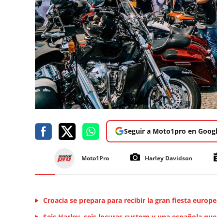
Seguir a Moto1pro en Goog
Moto1Pro
Harley Davidson
Croacia se prepara para recibir la gran fiesta euro
Seis Harley, seis locuras custom y una española que