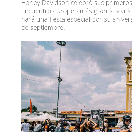
Harley Davidson celebró sus primeros
encuentro europeo más grande vivido
hará una fiesta especial por su anive
de septiembre.