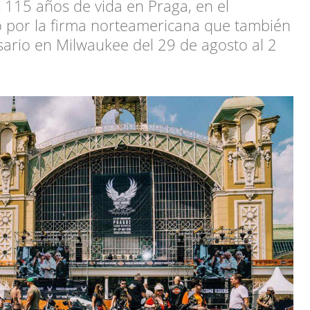
 115 años de vida en Praga, en el
 por la firma norteamericana que también
rsario en Milwaukee del 29 de agosto al 2