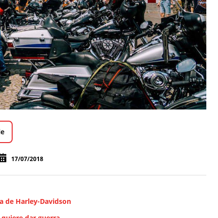
le
17/07/2018
pea de Harley-Davidson
 quiere dar guerra