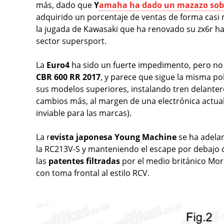
más, dado que
Y
amaha ha dado un mazazo sob
adquirido un porcentaje de ventas de forma casi
la jugada de Kawasaki que ha renovado su zx6r hac
sector supersport.
La
Euro4
ha sido un fuerte impedimento, pero no
CBR 600 RR 2017
, y parece que sigue la misma po
sus modelos superiores, instalando tren delantero
cambios más, al margen de una electrónica actua
inviable para las marcas).
La r
evista japonesa Young Machine
se ha adela
la RC213V-S y manteniendo el escape por debajo d
las
patentes filtradas
por el medio británico Mor
con toma frontal al estilo RCV.