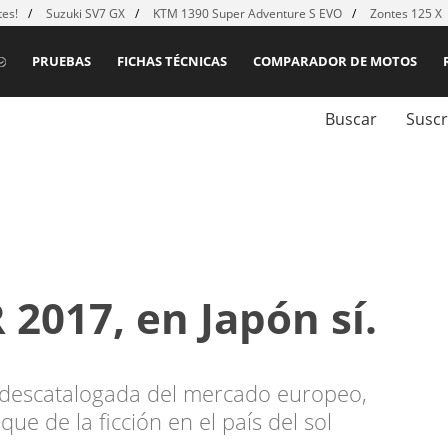
es!
Suzuki SV7 GX
KTM 1390 Super Adventure S EVO
Zontes 125 X
PRUEBAS
FICHAS TÉCNICAS
COMPARADOR DE MOTOS
Buscar
Suscr
2017, en Japón sí.
 descatalogada del mercado europeo,
ue de la ficción en el país del sol