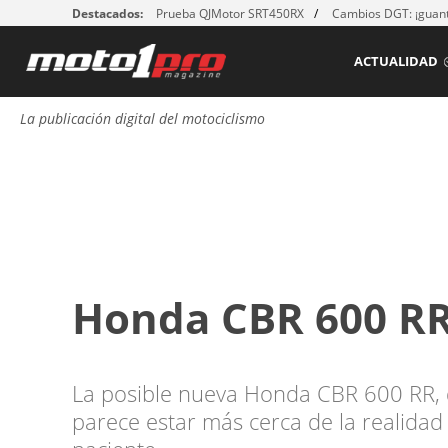
Destacados:
Prueba QJMotor SRT450RX
Cambios DGT: ¡guant
ACTUALIDAD
La publicación digital del motociclismo
Honda CBR 600 RR 
La posible nueva Honda CBR 600 RR,
parece estar más cerca de la realidad q