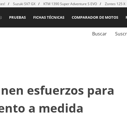
es!
Suzuki SV7 GX
KTM 1390 Super Adventure S EVO
Zontes 125 X
PRUEBAS
FICHAS TÉCNICAS
COMPARADOR DE MOTOS
Buscar
Suscr
unen esfuerzos para
ento a medida