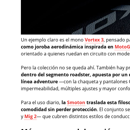
Un ejemplo claro es el mono
Vortex 3
, pensado p
como joroba aerodinámica inspirada en
Moto
orientado a quienes ruedan en circuito con model
Pero la colección no se queda ahí. También hay
dentro del segmento roadster, apuesta por un 
línea adventure
—con la chaqueta y pantalones 
impermeabilidad, múltiples ajustes y mayor confor
Para el uso diario,
la
Smoton
traslada esta filo
comodidad sin perder protección
. El conjunto 
y
Mig 2
— que cubren distintos estilos de conducc