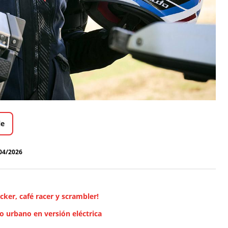
le
04/2026
cker, café racer y scrambler!
o urbano en versión eléctrica