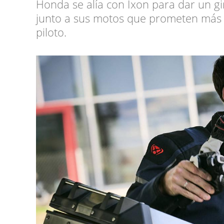
Honda se alía con Ixon para dar un g
junto a sus motos que prometen más 
piloto.