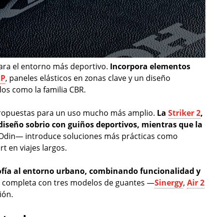
ara el entorno más deportivo.
Incorpora elementos
GP
, paneles elásticos en zonas clave y un diseño
os como la familia CBR.
 propuestas para un uso mucho más amplio.
La
Striker 2
,
diseño sobrio con guiños deportivos, mientras que la
Odin— introduce soluciones más prácticas como
t en viajes largos.
sofía al entorno urbano, combinando funcionalidad y
se completa con tres modelos de guantes —
Sinergy
,
Air 2
ión.