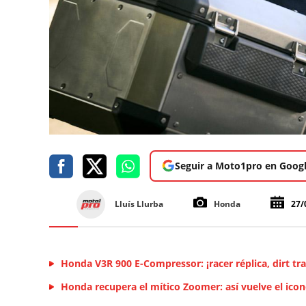
Seguir a Moto1pro en Goog
Lluís Llurba
Honda
27/
Honda V3R 900 E-Compressor: ¡racer réplica, dirt tra
Honda recupera el mítico Zoomer: así vuelve el icon