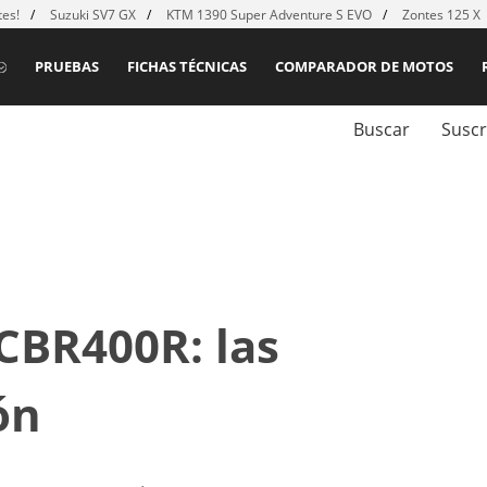
es!
Suzuki SV7 GX
KTM 1390 Super Adventure S EVO
Zontes 125 X
PRUEBAS
FICHAS TÉCNICAS
COMPARADOR DE MOTOS
Buscar
Suscr
CBR400R: las
ón