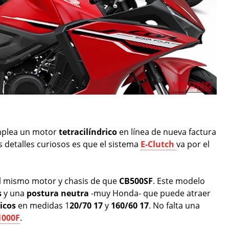
mplea un motor
tetracilíndrico
en línea de nueva factura
s detalles curiosos es que el sistema
E-Clutch
va por el
 el mismo motor y chasis de que
CB500SF
. Este modelo
s
y una
postura
neutra
-muy Honda- que puede atraer
icos
en medidas 1
20/70 17
y
160/60 17
. No falta una
1000F
.