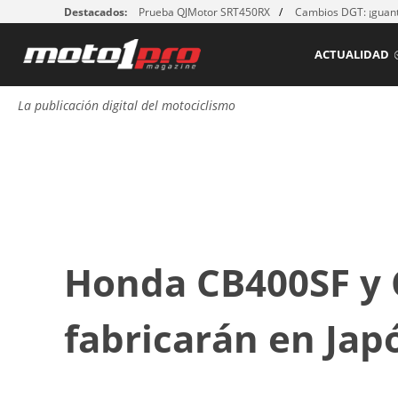
Destacados:
Prueba QJMotor SRT450RX
Cambios DGT: ¡guant
ACTUALIDAD
La publicación digital del motociclismo
Honda CB400SF y 
fabricarán en Jap