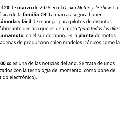
el
20
de
marzo
de 2026 en el
Osaka Motorcycle Show
. La
ásica de la
familia
CB
. La marca asegura haber
cómoda
y
fácil
de manejar para pilotos de distintas
l fabricante declara que es una moto “
para todos los días
”.
Kumamoto
, en el sur de Japón. Es la
planta
de motos
cadenas de producción salen modelos icónicos como la
00 cc
es una de las noticias del año. Se trata de unos
izados con la tecnología del momento, como pone de
ido electrónico).