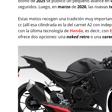
otoño de
2025
se publicó un pequeño avance en
segundos. Luego, en
marzo
de
2026
, las nuevas
t
Estas motos recogen una tradición muy important
cc (allí esa cilindrada es la del carnet A2 con in
con la última tecnología de
Honda
, es decir, con
E
ofrece dos opciones: una
naked
retro
o una
care