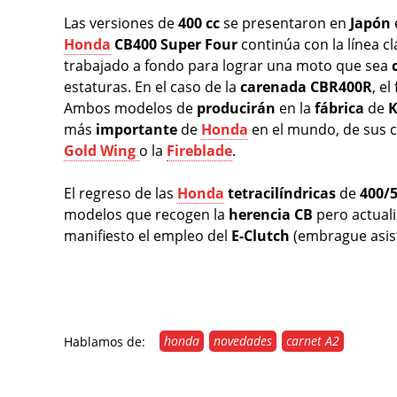
Las versiones de
400 cc
se presentaron en
Japón
Honda
CB400 Super Four
continúa con la línea cl
trabajado a fondo para lograr una moto que sea
estaturas. En el caso de la
carenada
CBR400R
, e
Ambos modelos de
producirán
en la
fábrica
de
más
importante
de
Honda
en el mundo, de sus 
Gold Wing
o la
Fireblade
.
El regreso de las
Honda
tetracilíndricas
de
400/5
modelos que recogen la
herencia
CB
pero actual
manifiesto el empleo del
E-Clutch
(embrague asist
honda
novedades
carnet A2
Hablamos de: