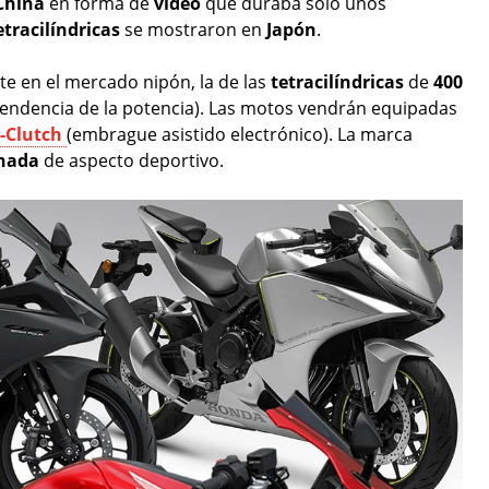
China
en forma de
vídeo
que duraba solo unos
etracilíndricas
se mostraron en
Japón
.
e en el mercado nipón, la de las
tetracilíndricas
de
400
dependencia de la potencia). Las motos vendrán equipadas
-Clutch
(embrague asistido electrónico). La marca
nada
de aspecto deportivo.