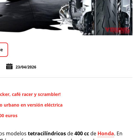
le
23/04/2026
cker, café racer y scrambler!
o urbano en versión eléctrica
300 euros
ados modelos
tetracilíndricos
de
400
cc
de
Honda
. En