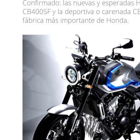
Confirmado: las nuevas y esperadas Ho
CB400SF y la deportiva o carenada C
fábrica más importante de Honda.