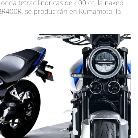
nda tetracilíndricas de 400 cc, la naked
BR400R, se producirán en Kumamoto, la