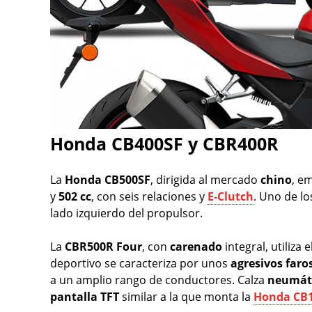
Honda CB400SF y CBR400R
La
Honda CB500SF
, dirigida al mercado
chino
, e
y
502 cc
, con seis relaciones y
E-Clutch
. Uno de lo
lado izquierdo del propulsor.
La
CBR500R Four
, con
carenado
integral, utiliza
deportivo se caracteriza por unos
agresivos
faro
a un amplio rango de conductores. Calza
neumát
pantalla
TFT
similar a la que monta la
Honda CB