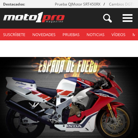
Destacados:
Prueba QJMotor SRT450RX
Cambios DGT: ¡g
SUSCRÍBETE
NOVEDADES
PRUEBAS
NOTICIAS
VÍDEOS
M