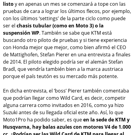
listo
y en apenas un mes se comenzará a tope con las
pruebas de cara a lograr los últimos flecos, por ejemplo,
con los últimos ‘settings’ de la parte ciclo como puede
ser el
chasis tubular (como en Moto 3) o la
suspensión WP
. También se sabe que KTM está
buscando otro piloto de pruebas y si tiene experiencia
con Honda mejor que mejor, como bien afirmó el CEO
de Mattighofen, Stefan Pierer en una entrevista a finales
de 2014. El piloto elegido podría ser el alemán Stefan
Bradl, que vendría también bien a la marca austriaca
porque el país teutón es su mercado más potente.
En dicha entrevista, el ‘boss’ Pierer también comentaba
que podrían llegar como Wild Card, es decir, competir
alguna carrera como invitados en 2016, como ya hizo
Suzuki antes de su llegada oficial este año. Así, lo que
Moto1Pro ha podido saber, es que
en la sede de KTM y
Husqvarna, hay balas azules con motores V4 de 1.000
cc. ¿Podrían ser las Wild Card de KTM para llegar al