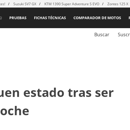
es!
Suzuki SV7 GX
KTM 1390 Super Adventure S EVO
Zontes 125 X
PRUEBAS
FICHAS TÉCNICAS
COMPARADOR DE MOTOS
Buscar
Suscr
uen estado tras ser
coche