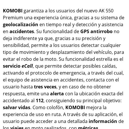
KOMOBI
garantiza a los usuarios del nuevo AK 550
Premium una experiencia única, gracias a su sistema de
geolocalización
en tiempo real y detección y asistencia
en
accidentes
. Su funcionalidad de
GPS antirrobo
no
deja indiferente ya que, gracias a su precisión y
sensibilidad, permite a los usuarios detectar cualquier
tipo de movimiento y desplazamiento del vehículo, para
evitar el robo de la moto. Su funcionalidad estrella es el
servicio
eCall
, que permite detectar posibles caídas,
activando el protocolo de emergencia, a través del cual,
el equipo de asistencia en accidentes, contacta con el
usuario hasta
tres veces
, y en caso de no obtener
respuesta, emite una
alerta
con la ubicación exacta del
accidentado al
112
, consiguiendo su principal objetivo:
salvar vidas
. Como colofón,
KOMOBI
mejora la
experiencia de uso en ruta. A través de su aplicación, el
usuario puede acceder a una detallada
información
de
los
viajes
en moto realizados, con
métricas