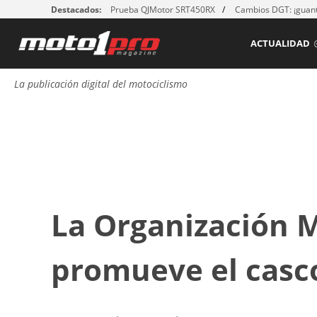
Destacados:
Prueba QJMotor SRT450RX
Cambios DGT: ¡guant
ACTUALIDAD
La publicación digital del motociclismo
La Organización M
promueve el casc