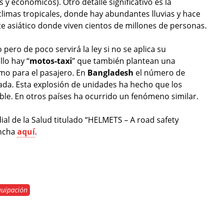
 y económicos). Otro detalle significativo es la
climas tropicales, donde hay abundantes lluvias y hace
te asiático donde viven cientos de millones de personas.
pero de poco servirá la ley si no se aplica su
lo hay “
motos-taxi
” que también plantean una
omo para el pasajero. En
Bangladesh
el número de
da. Esta explosión de unidades ha hecho que los
e. En otros países ha ocurrido un fenómeno similar.
ial de la Salud titulado “HELMETS – A road safety
incha
aquí
.
quipación