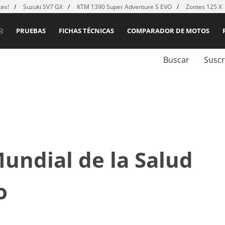
es!
Suzuki SV7 GX
KTM 1390 Super Adventure S EVO
Zontes 125 X
PRUEBAS
FICHAS TÉCNICAS
COMPARADOR DE MOTOS
Buscar
Suscr
undial de la Salud
o