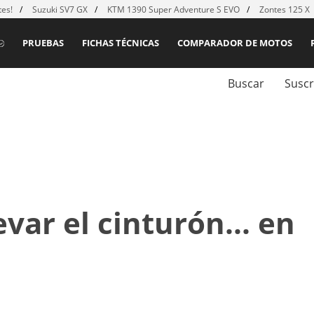
es!
Suzuki SV7 GX
KTM 1390 Super Adventure S EVO
Zontes 125 X
PRUEBAS
FICHAS TÉCNICAS
COMPARADOR DE MOTOS
Buscar
Suscr
var el cinturón... en