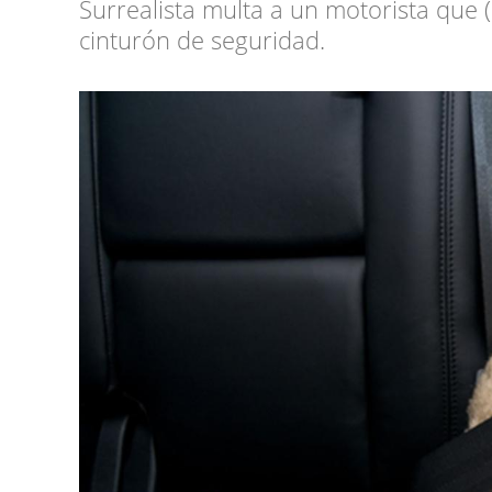
Surrealista multa a un motorista que (
cinturón de seguridad.