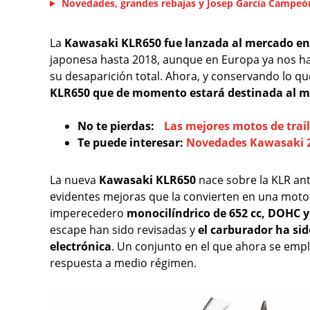
Novedades, grandes rebajas y Josep García Campeó
La
Kawasaki KLR650 fue lanzada al mercado en
japonesa hasta 2018, aunque en Europa ya nos h
su desaparición total. Ahora, y conservando lo q
KLR650 que de momento estará destinada al 
No te pierdas:
Las mejores motos de trail 
Te puede interesar:
Novedades Kawasaki 20
La nueva
Kawasaki KLR650
nace sobre la KLR ant
evidentes mejoras que la convierten en una moto 
imperecedero
monocilíndrico de 652 cc, DOHC y 
escape han sido revisadas y
el carburador ha sid
electrónica
. Un conjunto en el que ahora se emp
respuesta a medio régimen.