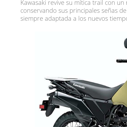
Kawasaki revive su mítica trail con u
conservando sus principales señas de 
siempre adaptada a los nuevos tiemp