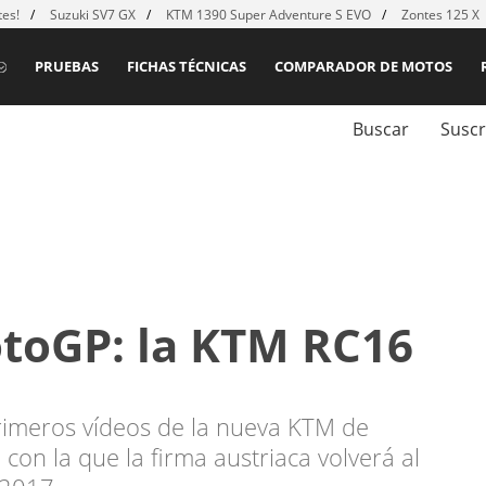
es!
Suzuki SV7 GX
KTM 1390 Super Adventure S EVO
Zontes 125 X
PRUEBAS
FICHAS TÉCNICAS
COMPARADOR DE MOTOS
Buscar
Suscr
toGP: la KTM RC16
primeros vídeos de la nueva KTM de
con la que la firma austriaca volverá al