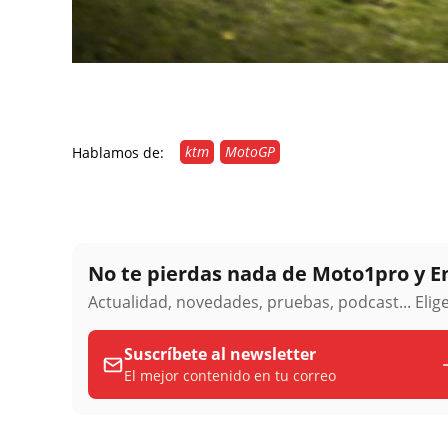
ktm
MotoGP
Hablamos de:
No te pierdas nada de Moto1pro y 
Actualidad, novedades, pruebas, podcast... Eli
Suscríbete al newsletter
El mejor contenido en tu correo