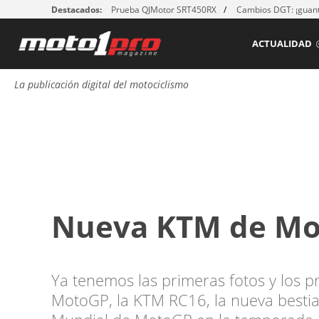
Destacados:
Prueba QJMotor SRT450RX
Cambios DGT: ¡guant
ACTUALIDAD
La publicación digital del motociclismo
Nueva KTM de Mo
Ya tenemos las primeras fotos y los 
MotoGP, la KTM RC16, la nueva bestia 