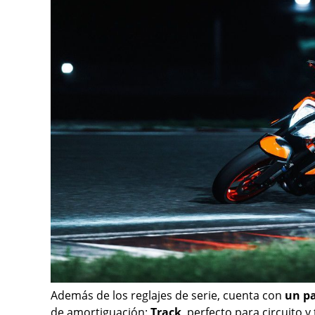
Además de los reglajes de serie, cuenta con
un pa
de amortiguación:
Track
, perfecto para circuito 