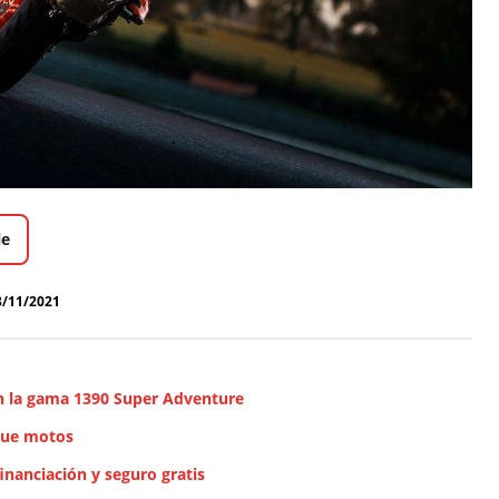
le
8/11/2021
n la gama 1390 Super Adventure
que motos
inanciación y seguro gratis