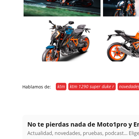
ktm
ktm 1290 super duke r
novedade
Hablamos de:
No te pierdas nada de Moto1pro y 
Actualidad, novedades, pruebas, podcast... Eli