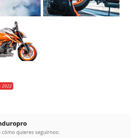
s 2022
Enduropro
ge cómo quieres seguirnos: