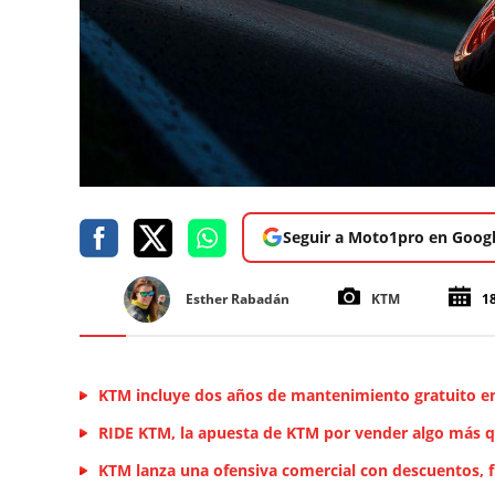
Seguir a Moto1pro en Goog
Esther Rabadán
KTM
1
KTM incluye dos años de mantenimiento gratuito e
RIDE KTM, la apuesta de KTM por vender algo más 
KTM lanza una ofensiva comercial con descuentos, f