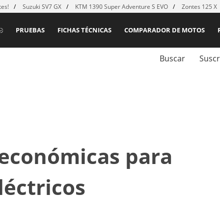
es!
Suzuki SV7 GX
KTM 1390 Super Adventure S EVO
Zontes 125 X
PRUEBAS
FICHAS TÉCNICAS
COMPARADOR DE MOTOS
Buscar
Suscr
 económicas para
léctricos