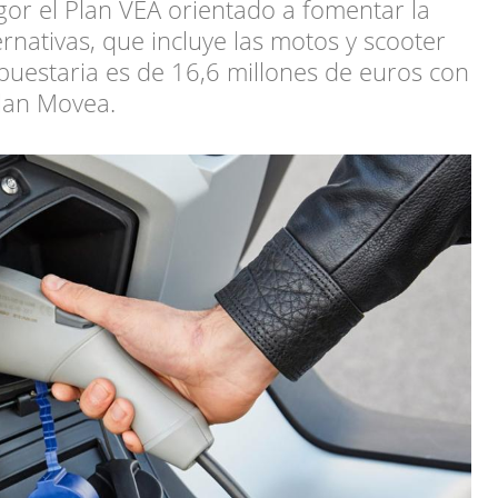
gor el Plan VEA orientado a fomentar la
rnativas, que incluye las motos y scooter
upuestaria es de 16,6 millones de euros con
Plan Movea.