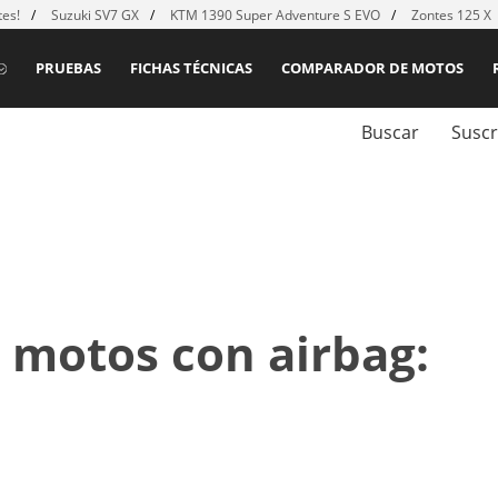
es!
Suzuki SV7 GX
KTM 1390 Super Adventure S EVO
Zontes 125 X
PRUEBAS
FICHAS TÉCNICAS
COMPARADOR DE MOTOS
Buscar
Suscr
 motos con airbag: