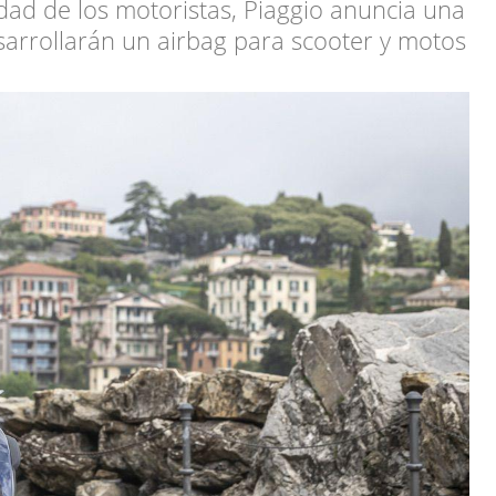
dad de los motoristas, Piaggio anuncia una
sarrollarán un airbag para scooter y motos