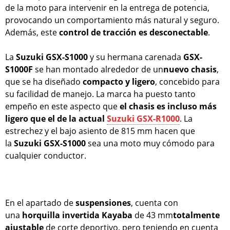
de la moto para intervenir en la entrega de potencia,
provocando un comportamiento más natural y seguro.
Además, este
control de tracción es desconectable
.
La
Suzuki GSX-S1000
y su hermana carenada
GSX-
S1000F
se han montado alrededor de un
nuevo chasis
,
que se ha diseñado
compacto y ligero
, concebido para
su facilidad de manejo. La marca ha puesto tanto
empeño en este aspecto que
el chasis es incluso más
ligero que el de la actual
Suzuki GSX-R1000
. La
estrechez y el bajo asiento de 815 mm hacen que
la
Suzuki GSX-S1000
sea una moto muy cómodo para
cualquier conductor.
En el apartado de
suspensiones
, cuenta con
una
horquilla invertida Kayaba
de 43 mm
totalmente
ajustable
de corte deportivo, pero teniendo en cuenta