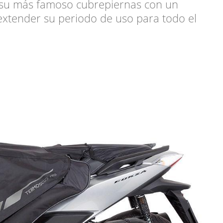
 su más famoso cubrepiernas con un
extender su periodo de uso para todo el