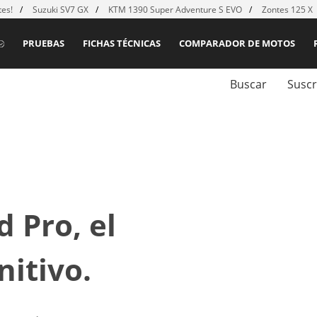
es!
Suzuki SV7 GX
KTM 1390 Super Adventure S EVO
Zontes 125 X
PRUEBAS
FICHAS TÉCNICAS
COMPARADOR DE MOTOS
Buscar
Suscr
 Pro, el
nitivo.