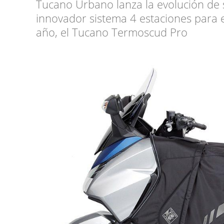
Tucano Urbano lanza la evolución de
innovador sistema 4 estaciones para 
año, el Tucano Termoscud Pro