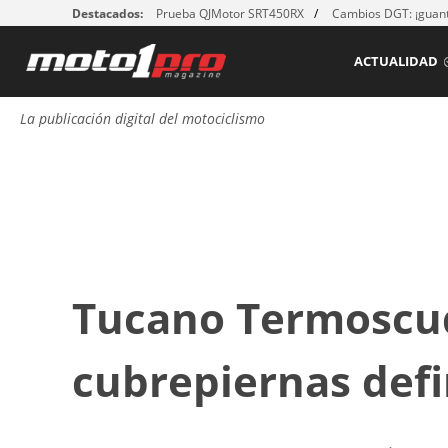
Destacados:
Prueba QJMotor SRT450RX
Cambios DGT: ¡guant
ACTUALIDAD
La publicación digital del motociclismo
Tucano Termoscud
cubrepiernas defi