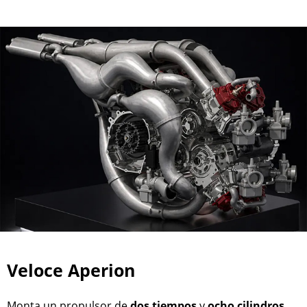
Veloce Aperion
Monta un propulsor de
dos
tiempos
y
ocho
cilindros
,