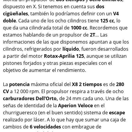
dispuesto en X. Si tenemos en cuenta sus
dos
cigüeñales
, también lo podríamos definir con un
V4
doble
. Cada uno de los ocho cilindros tiene
125 cc
, lo
que da una cilindrada total de
1000 cc
. Recordemos que
estamos hablando de un propulsor de
2T
… Las
informaciones de las que disponemos apuntan a que los
cilindros, refrigerados por
líquido
, fueron desarrollados
a partir del motor
Rotax-Aprilia 125
, aunque se utilizan
pistones forjados y otras piezas especiales con el
objetivo de aumentar el rendimiento.
La
potencia
máxima oficial del
X8 2 tiempos
es de
280
CV
a 12 000 rpm. El propulsor respira a través de ocho
carburadores
Dell’Orto,
de 24 mm cada uno. Una de las
señas de identidad de la
Aperion Veloce
en el
churrigueresco (en el buen sentido) sistema de
escape
realizado por láser. A lo que hay que sumar una caja de
cambios de
6 velocidades
con embrague de