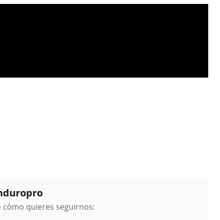
Enduropro
ge cómo quieres seguirnos: