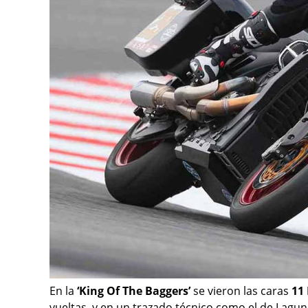
En la
‘King Of The Baggers’
se vieron las caras
11
vueltas, y en un trazado técnico como el de Lagu