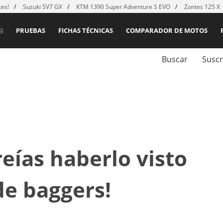
es!
Suzuki SV7 GX
KTM 1390 Super Adventure S EVO
Zontes 125 X
PRUEBAS
FICHAS TÉCNICAS
COMPARADOR DE MOTOS
Buscar
Suscr
eías haberlo visto
de baggers!