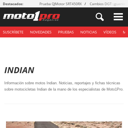
Destacados:
Prueba QJMotor SRT450RX
Cambios DGT: ¡guantes
SUSCRÍBETE
NOVEDADES
PRUEBAS
NOTICIAS
VÍDEOS
M
INDIAN
Información sobre motos Indian. Noticias, reportajes y fichas técnicas 
sobre motocicletas Indian de la mano de los especialistas de Moto1Pro.
P