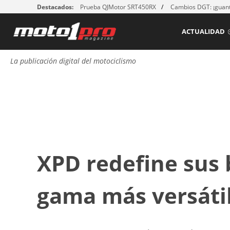
Destacados:
Prueba QJMotor SRT450RX
Cambios DGT: ¡guant
ACTUALIDAD
La publicación digital del motociclismo
XPD redefine sus 
gama más versátil