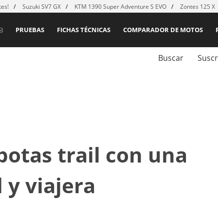
es!
Suzuki SV7 GX
KTM 1390 Super Adventure S EVO
Zontes 125 X
PRUEBAS
FICHAS TÉCNICAS
COMPARADOR DE MOTOS
Buscar
Suscr
botas trail con una
 y viajera