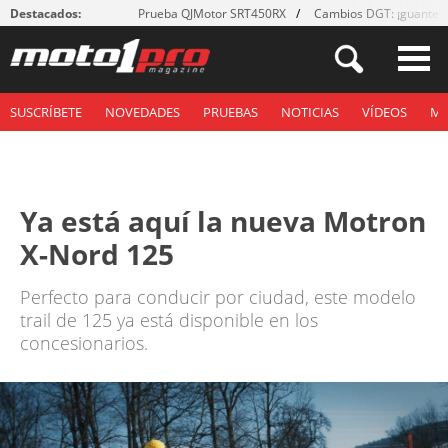
Destacados:
Prueba QJMotor SRT450RX
Cambios DGT: ¡guantes
SUSCRÍBETE
NOVEDADES
PRUEBAS
NOTICIAS
VÍDEOS
M
Ya está aquí la nueva Motron
X-Nord 125
Perfecto para conducir por ciudad, este modelo
trail de 125 ya está disponible en los
concesionarios.