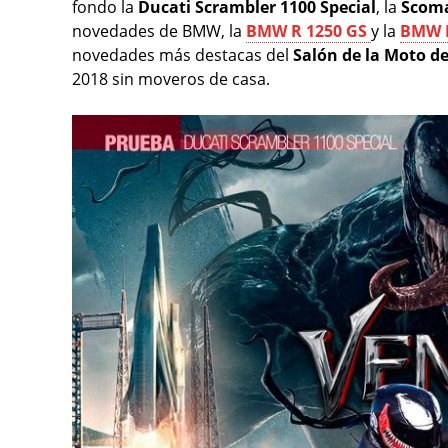
fondo la
Ducati Scrambler 1100 Special
, la
Scoma
novedades de BMW, la
BMW R 1250
GS
y la
BMW R
novedades más destacas del
Salón de la Moto d
2018 sin moveros de casa.