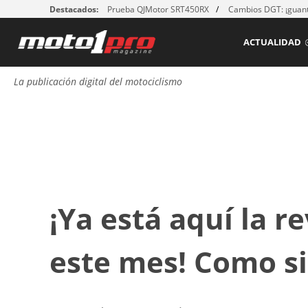
Destacados:
Prueba QJMotor SRT450RX
Cambios DGT: ¡guant
ACTUALIDAD
La publicación digital del motociclismo
¡Ya está aquí la r
este mes! Como si