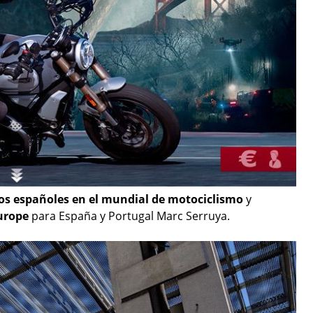
otos españoles en el mundial de motociclismo
y
Europe
para España y Portugal Marc Serruya.