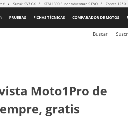
es!
Suzuki SV7 GX
KTM 1390 Super Adventure S EVO
Zontes 125 X
PRUEBAS
FICHAS TÉCNICAS
COMPARADOR DE MOTOS
Buscar
Suscr
evista Moto1Pro de
empre, gratis