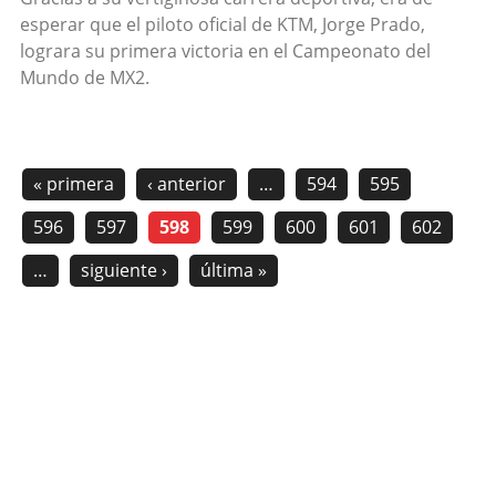
esperar que el piloto oficial de KTM, Jorge Prado,
lograra su primera victoria en el Campeonato del
Mundo de MX2.
« primera
‹ anterior
…
594
595
596
597
598
599
600
601
602
…
siguiente ›
última »