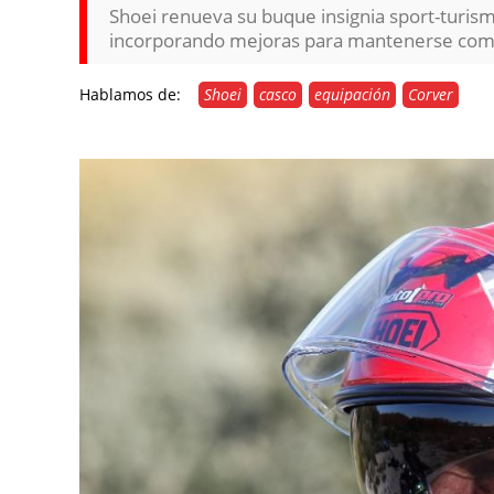
Shoei renueva su buque insignia sport-turis
incorporando mejoras para mantenerse como
Hablamos de:
Shoei
casco
equipación
Corver