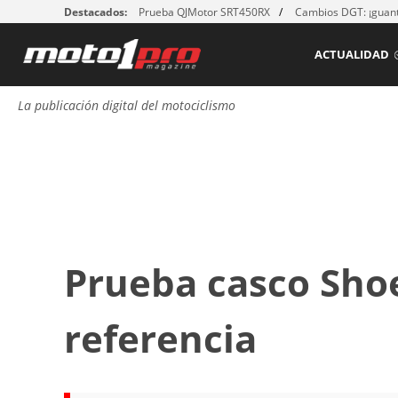
Destacados:
Prueba QJMotor SRT450RX
Cambios DGT: ¡guant
ACTUALIDAD
La publicación digital del motociclismo
Prueba casco Shoei
referencia