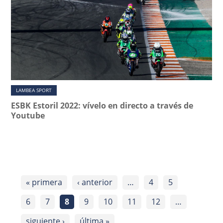
LAMBEA SPORT
ESBK Estoril 2022: vívelo en directo a través de
Youtube
« primera
‹ anterior
…
4
5
6
7
8
9
10
11
12
…
siguiente ›
última »