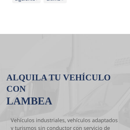
ALQUILA TU VEHÍCULO
CON
LAMBEA
Vehículos industriales, vehículos adaptados
y turismos sin conductor con servicio de