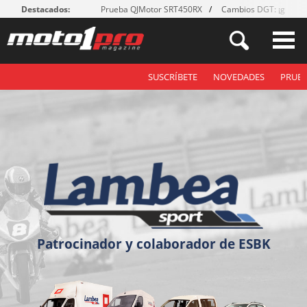
Destacados:
Prueba QJMotor SRT450RX
Cambios DGT: ¡guante
SUSCRÍBETE
NOVEDADES
PRUE
Patrocinador y colaborador de
ESBK