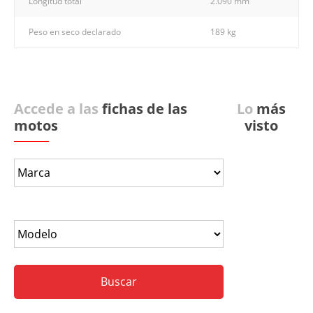
Longitud total
2.090 mm
Peso en seco declarado
189 kg
Accede a las
fichas de las
Lo
más
motos
visto