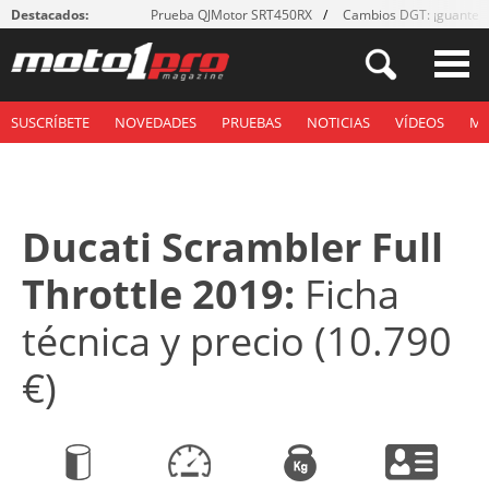
Destacados:
Prueba QJMotor SRT450RX
Cambios DGT: ¡guantes
SUSCRÍBETE
NOVEDADES
PRUEBAS
NOTICIAS
VÍDEOS
M
Ducati Scrambler Full
Throttle 2019:
Ficha
técnica y precio (10.790
€)