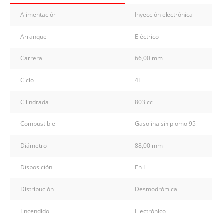
Alimentación
Inyección electrónica
Arranque
Eléctrico
Carrera
66,00 mm
Ciclo
4T
Cilindrada
803 cc
Combustible
Gasolina sin plomo 95
Diámetro
88,00 mm
Disposición
En L
Distribución
Desmodrómica
Encendido
Electrónico