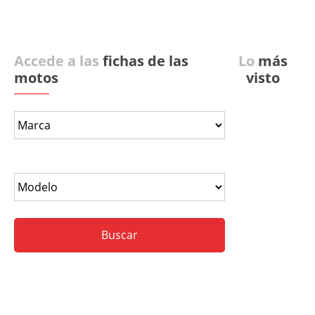
Accede a las
fichas de las
Lo
más
motos
visto