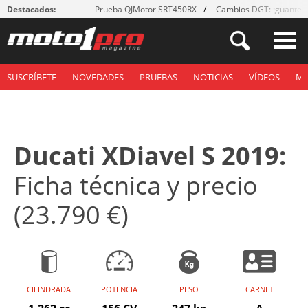
Destacados:
Prueba QJMotor SRT450RX
Cambios DGT: ¡guantes
SUSCRÍBETE
NOVEDADES
PRUEBAS
NOTICIAS
VÍDEOS
M
Ducati XDiavel S 2019:
Ficha técnica y precio
(23.790 €)
CILINDRADA
POTENCIA
PESO
CARNET