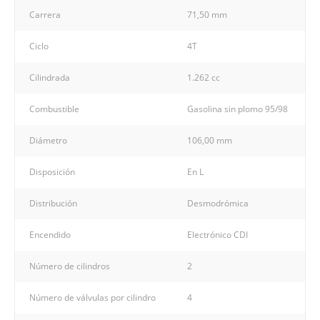
Carrera
71,50 mm
Ciclo
4T
Cilindrada
1.262 cc
Combustible
Gasolina sin plomo 95/98
Diámetro
106,00 mm
Disposición
En L
Distribución
Desmodrómica
Encendido
Electrónico CDI
Número de cilindros
2
Número de válvulas por cilindro
4