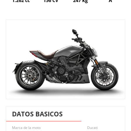
1.262 cc
156 CV
247 kg
A
DATOS BASICOS
Marca de la moto
Ducati