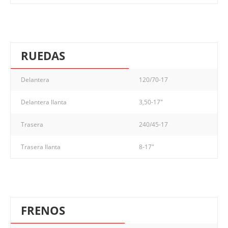
RUEDAS
Delantera
120/70-17
Delantera llanta
3,50-17"
Trasera
240/45-17
Trasera llanta
8-17"
FRENOS