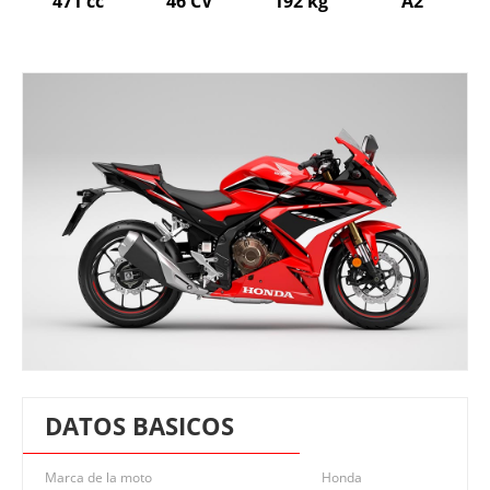
471 cc
46 CV
192 kg
A2
DATOS BASICOS
Marca de la moto
Honda