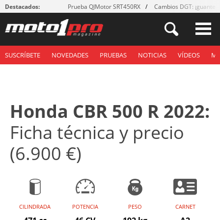
Destacados:
Prueba QJMotor SRT450RX
Cambios DGT: ¡guantes
SUSCRÍBETE
NOVEDADES
PRUEBAS
NOTICIAS
VÍDEOS
M
Honda CBR 500 R 2022:
Ficha técnica y precio
(6.900 €)
CILINDRADA
POTENCIA
PESO
CARNET