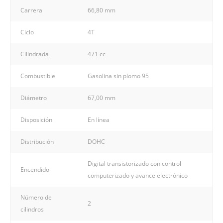
Carrera
66,80 mm
Ciclo
4T
Cilindrada
471 cc
Combustible
Gasolina sin plomo 95
Diámetro
67,00 mm
Disposición
En línea
Distribución
DOHC
Digital transistorizado con control
Encendido
computerizado y avance electrónico
Número de
2
cilindros