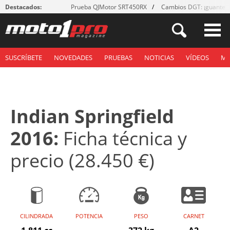
Destacados:
Prueba QJMotor SRT450RX
Cambios DGT: ¡guantes
SUSCRÍBETE
NOVEDADES
PRUEBAS
NOTICIAS
VÍDEOS
M
Indian Springfield
2016:
Ficha técnica y
precio (28.450 €)
CILINDRADA
POTENCIA
PESO
CARNET