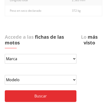
Longitud total
2.583 mm
Peso en seco declarado
372 kg
Accede a las
fichas de las
Lo
más
motos
visto