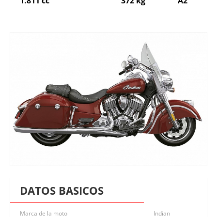
1.811 cc
372 kg
A2
DATOS BASICOS
Marca de la moto
Indian