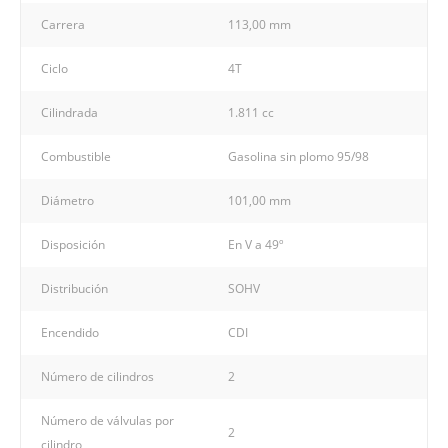
Carrera
113,00 mm
Ciclo
4T
Cilindrada
1.811 cc
Combustible
Gasolina sin plomo 95/98
Diámetro
101,00 mm
Disposición
En V a 49º
Distribución
SOHV
Encendido
CDI
Número de cilindros
2
Número de válvulas por
2
cilindro