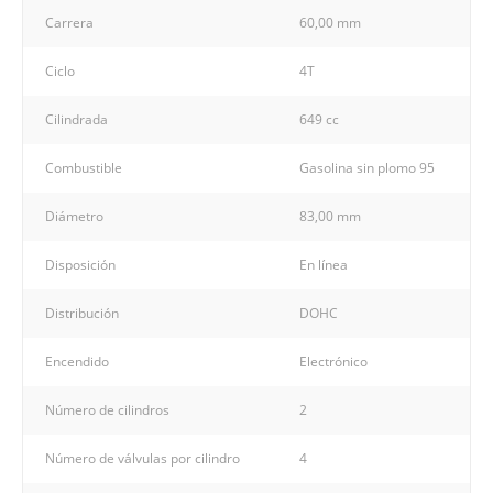
Carrera
60,00 mm
Ciclo
4T
Cilindrada
649 cc
Combustible
Gasolina sin plomo 95
Diámetro
83,00 mm
Disposición
En línea
Distribución
DOHC
Encendido
Electrónico
Número de cilindros
2
Número de válvulas por cilindro
4