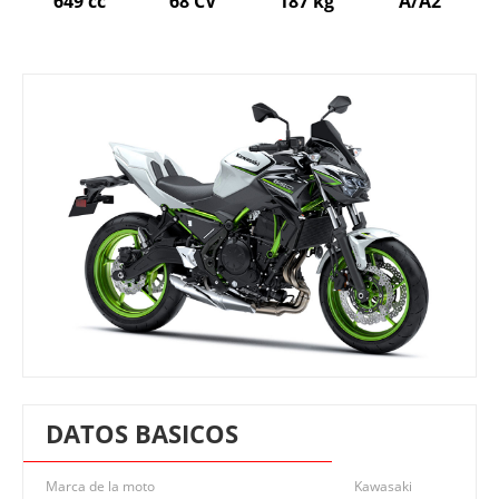
649 cc
68 CV
187 kg
A/A2
DATOS BASICOS
Marca de la moto
Kawasaki