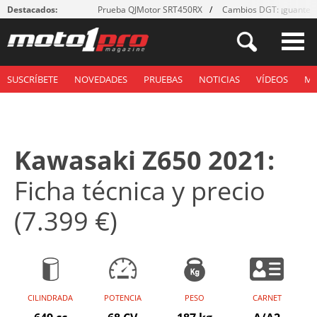
Destacados:
Prueba QJMotor SRT450RX
Cambios DGT: ¡guantes
SUSCRÍBETE
NOVEDADES
PRUEBAS
NOTICIAS
VÍDEOS
M
Kawasaki Z650 2021:
Ficha técnica y precio
(7.399 €)
CILINDRADA
POTENCIA
PESO
CARNET